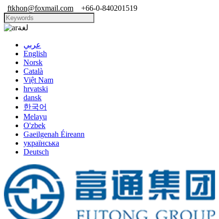
ftkhon@foxmail.com
+66-0-840201519
لغة
عربي
English
Norsk
Català
Việt Nam
hrvatski
dansk
한국어
Melayu
O'zbek
Gaeilgenah Éireann
українська
Deutsch