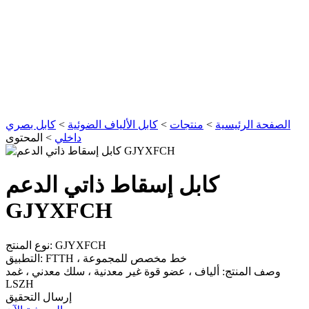
الصفحة الرئيسية
>
منتجات
>
كابل الألياف الضوئية
>
كابل بصري
داخلي
>
المحتوى
كابل إسقاط ذاتي الدعم
GJYXFCH
نوع المنتج: GJYXFCH
التطبيق: FTTH ، خط مخصص للمجموعة
وصف المنتج: ألياف ، عضو قوة غير معدنية ، سلك معدني ، غمد
LSZH
إرسال التحقيق