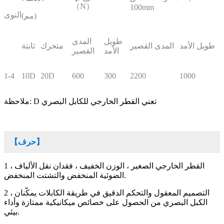
（N）
100mm
النوى
(مم)
طويل
المدى
طويل الأمد
المدى القصير
متحرك
ثابتة
الأمد
القصير
1-4
10D
20D
600
300
2200
1000
ملاحظة: D تعني القطر الخارجي للكابل البصري
【حرف】
1 ، القطر الخارجي الصغير ، الوزن الخفيف ، فقدان نقل الألياف
الضوئية المنخفض والتشتت المنخفض.
2 ، التصميم المعقول والتحكم الدقيق في طريقة الكابلات يمكّنان
الكبل البصري من الحصول على خصائص ميكانيكية ممتازة وأداء
بيئي.