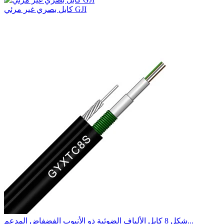
كابل بصري غير مرئي GJI
شكل 8 كابل الألياف الضوئية ذو الأنبوب الفضفاض المدعم...