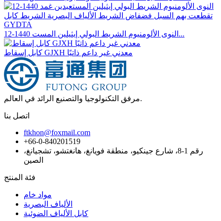
12-1440 النوى الألومنيوم الشريط البولي إيثيلين المست...
كابل إسقاط GJXH معدني غير داعم ذاتيًا
مرفق التكنولوجيا والتصنيع الرائد في العالم.
اتصل بنا
ftkhon@foxmail.com
+66-0-840201519
رقم 1-8، شارع جينكيو، منطقة فويانغ، هانغتشو، تشجيانغ،
الصين
فئة المنتج
مواد خام
الألياف البصرية
كابل الألياف الضوئية