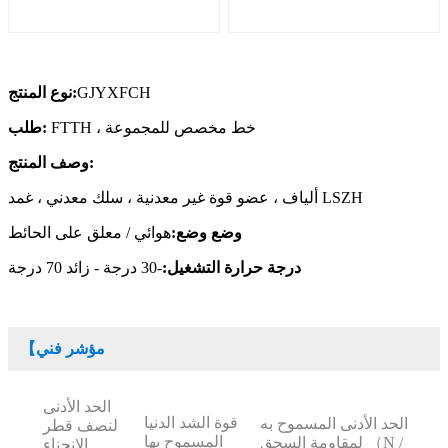
GJYXFCH
:
نوع المنتج
FTTH ، خط مخصص للمجموعة
طلب:
:
وصف المنتج
ألياف ، عضو قوة غير معدنية ، سلك معدني ، غمد LSZH
وضع وضع:
هوائي / معلق على الحائط
درجة حرارة التشغيل:
-30 درجة - زائد 70 درجة
【مؤشر فني
الحد الأدنى
قوة الشد الدنيا
الحد الأدنى المسموح به
لنصف قطر
المسموح بها
لمقاومة السحق （N /
الانحناء