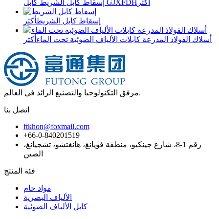
أكثر
إسقاط كابل الشريط كابل GJXFDH
إسقاط كابل الشريط
أكثر
أسلاك الفولاذ المدرعة كابلات الألياف الضوئية تحت الماء
أكثر
مرفق التكنولوجيا والتصنيع الرائد في العالم.
اتصل بنا
ftkhon@foxmail.com
+66-0-840201519
رقم 1-8، شارع جينكيو، منطقة فويانغ، هانغتشو، تشجيانغ،
الصين
فئة المنتج
مواد خام
الألياف البصرية
كابل الألياف الضوئية