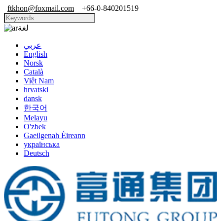
ftkhon@foxmail.com
+66-0-840201519
لغة
عربي
English
Norsk
Català
Việt Nam
hrvatski
dansk
한국어
Melayu
O'zbek
Gaeilgenah Éireann
українська
Deutsch