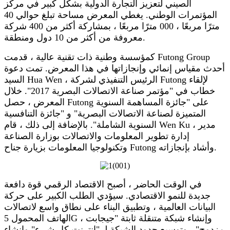
الصيني لتعزيز التجارة الدولية بشكل كبير في مركز
المؤتمرات الوطني. يغطي المعرض مساحة تبلغ حوالي 40
مترًا مربعًا ، 000 مترًا مربعًا ، بمشاركة أكثر من 400 شركة
معروفة من أكثر من 10 دول ومنطقة.
كمؤسسة وطنية ذات تقنية عالية ، قدمت Futong Group
أحدث مقياس إنمائي وإنجازاتها في هذا المعرض. تمت دعوة
السيد Hua Wen ، الرئيس التنفيذي لشركة Futong لإلقاء
خطاب في "مؤتمر صناعة الاتصالات البصرية 2017". خلال
المعرض ، حصل Futong على "جائزة المساهمة السنوية
المتميزة لصناعة الاتصالات البصرية" و "جائزة التنافسية
السنوية الشاملة". بالإضافة إلى ذلك ، قام Wen Ku ، مدير
إدارة تطوير المعلومات والاتصالات بوزارة الصناعة
وتكنولوجيا المعلومات بزيارة جناح Futong وأشاد بإنجازاته.
في الوقت الحاضر ، أصبح الاقتصاد الرقمي قوة دافعة
جديدة للنمو الاقتصادي. سيؤدي الطلب الكبير على حركة
البيانات العالمية ، وتطبيق البناء على نطاق واسع لاتصالات
الهاتف المحمول 5G ، وإنشاء شبكة متنقلة ثابتة "جيجابت
مزدوج" ، وتوسيع حدود الشبكة لـ "إنترنت كل شيء" وإنشاء